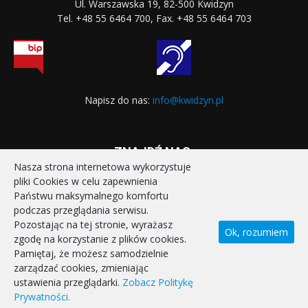
Ul. Warszawska 19, 82-500 Kwidzyn
Tel. +48 55 6464 700, Fax. +48 55 6464 703
Napisz do nas:
info@kwidzyn.pl
ZNAJDŹ NAS:
Nasza strona internetowa wykorzystuje
pliki Cookies w celu zapewnienia
Państwu maksymalnego komfortu
podczas przeglądania serwisu.
Pozostając na tej stronie, wyrażasz
Ok, rozumiem
zgodę na korzystanie z plików cookies.
STRONA GŁÓWNA
REALIZOWANE PROJEKTY
Pamiętaj, że możesz samodzielnie
POLITYKA PRYWATNOŚCI
DEKLARACJA DOSTĘPNOŚCI
zarządzać cookies, zmieniając
KONTAKT
ustawienia przeglądarki.
Zobacz Politykę
Prywatności.
© Miasto Kwidzyn 2026