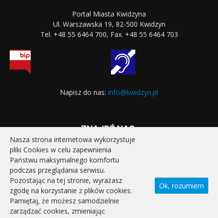
Portal Miasta Kwidzyna
Ul. Warszawska 19, 82-500 Kwidzyn
Tel. +48 55 6464 700, Fax. +48 55 6464 703
Napisz do nas:
info@kwidzyn.pl
ZNAJDŹ NAS:
Nasza strona internetowa wykorzystuje
pliki Cookies w celu zapewnienia
Państwu maksymalnego komfortu
podczas przeglądania serwisu.
Pozostając na tej stronie, wyrażasz
Ok, rozumiem
zgodę na korzystanie z plików cookies.
STRONA GŁÓWNA
REALIZOWANE PROJEKTY
Pamiętaj, że możesz samodzielnie
POLITYKA PRYWATNOŚCI
DEKLARACJA DOSTĘPNOŚCI
zarządzać cookies, zmieniając
KONTAKT