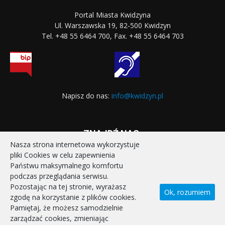
Portal Miasta Kwidzyna
Ul. Warszawska 19, 82-500 Kwidzyn
Tel. +48 55 6464 700, Fax. +48 55 6464 703
Napisz do nas:
info@kwidzyn.pl
ZNAJDŹ NAS:
Nasza strona internetowa wykorzystuje
pliki Cookies w celu zapewnienia
Państwu maksymalnego komfortu
podczas przeglądania serwisu.
Pozostając na tej stronie, wyrażasz
Ok, rozumiem
zgodę na korzystanie z plików cookies.
STRONA GŁÓWNA
REALIZOWANE PROJEKTY
Pamiętaj, że możesz samodzielnie
POLITYKA PRYWATNOŚCI
DEKLARACJA DOSTĘPNOŚCI
zarządzać cookies, zmieniając
KONTAKT