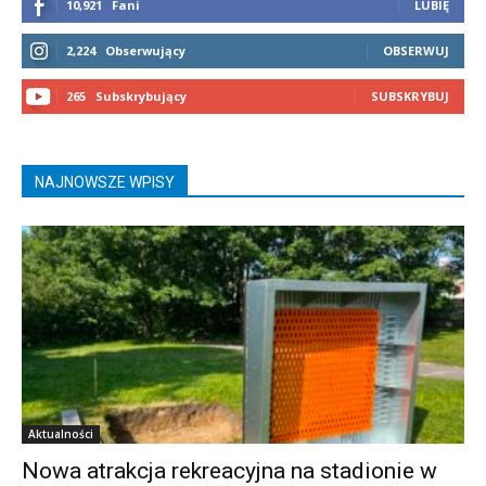
10,921
Fani
LUBIĘ
2,224
Obserwujący
OBSERWUJ
265
Subskrybujący
SUBSKRYBUJ
NAJNOWSZE WPISY
Aktualności
Nowa atrakcja rekreacyjna na stadionie w