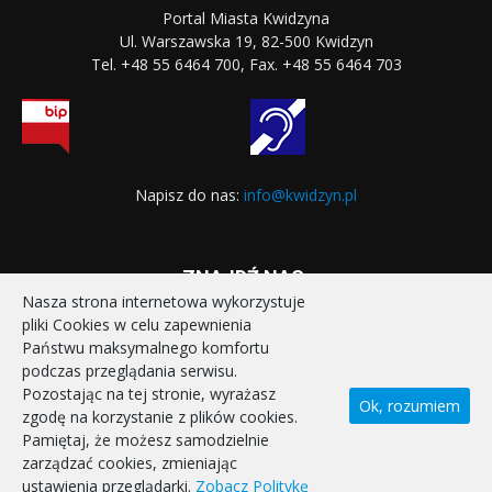
Portal Miasta Kwidzyna
Ul. Warszawska 19, 82-500 Kwidzyn
Tel. +48 55 6464 700, Fax. +48 55 6464 703
Napisz do nas:
info@kwidzyn.pl
ZNAJDŹ NAS:
Nasza strona internetowa wykorzystuje
pliki Cookies w celu zapewnienia
Państwu maksymalnego komfortu
podczas przeglądania serwisu.
Pozostając na tej stronie, wyrażasz
Ok, rozumiem
zgodę na korzystanie z plików cookies.
STRONA GŁÓWNA
REALIZOWANE PROJEKTY
Pamiętaj, że możesz samodzielnie
POLITYKA PRYWATNOŚCI
DEKLARACJA DOSTĘPNOŚCI
zarządzać cookies, zmieniając
KONTAKT
ustawienia przeglądarki.
Zobacz Politykę