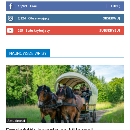
10,921
Fani
LUBIĘ
2,224
Obserwujący
OBSERWUJ
265
Subskrybujący
SUBSKRYBUJ
NAJNOWSZE WPISY
Aktualności