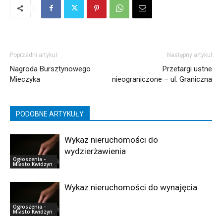
Poprzedni artykuł
Następny artykuł
Nagroda Bursztynowego
Przetargi ustne
Mieczyka
nieograniczone – ul. Graniczna
PODOBNE ARTYKUŁY
Wykaz nieruchomości do
wydzierżawienia
Ogłoszenia -
Miasto Kwidzyn
Wykaz nieruchomości do wynajęcia
Ogłoszenia -
Miasto Kwidzyn