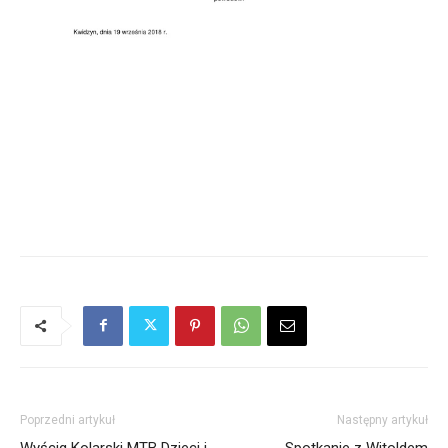
Poprzedni artykuł
Następny artykuł
Wyścig Kolarski MTB Dzieci i
Spotkanie z Witoldem