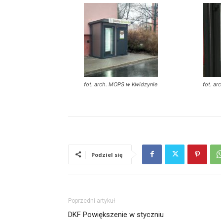
fot. arch. MOPS w Kwidzynie
fot. a
Podziel się
Poprzedni artykuł
DKF Powiększenie w styczniu