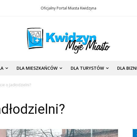
Oficjalny Portal Miasta Kwidzyna
LA
DLA MIESZKAŃCÓW
DLA TURYSTÓW
DLA BIZ
ie o Jadłodzielni?
dłodzielni?