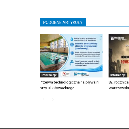
PODOBNE ARTYKUŁY
Informacje
Informacje
Przerwa technologiczna na pływalni
82. rocznic
przy ul. Słowackiego
Warszawsk