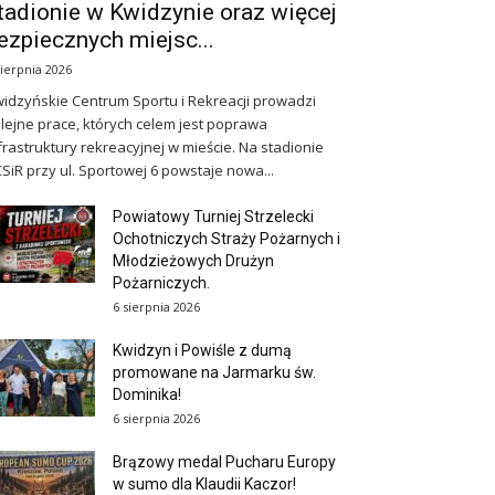
tadionie w Kwidzynie oraz więcej
ezpiecznych miejsc...
sierpnia 2026
idzyńskie Centrum Sportu i Rekreacji prowadzi
lejne prace, których celem jest poprawa
frastruktury rekreacyjnej w mieście. Na stadionie
SiR przy ul. Sportowej 6 powstaje nowa...
Powiatowy Turniej Strzelecki
Ochotniczych Straży Pożarnych i
Młodzieżowych Drużyn
Pożarniczych.
6 sierpnia 2026
Kwidzyn i Powiśle z dumą
promowane na Jarmarku św.
Dominika!
6 sierpnia 2026
Brązowy medal Pucharu Europy
w sumo dla Klaudii Kaczor!