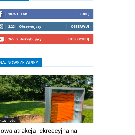
10,921
Fani
LUBIĘ
2,224
Obserwujący
OBSERWUJ
265
Subskrybujący
SUBSKRYBUJ
NAJNOWSZE WPISY
ktualności
owa atrakcja rekreacyjna na