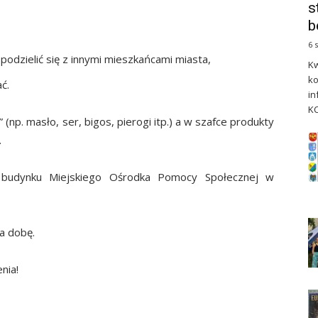
s
b
6 
odzielić się z innymi mieszkańcami miasta,
Kw
ko
ć.
in
KC
p. masło, ser, bigos, pierogi itp.) a w szafce produkty
.
zy budynku Miejskiego Ośrodka Pomocy Społecznej w
a dobę.
nia!