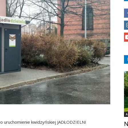
A
o uruchomienie kwidzyńskiej JADŁODZIELNI
N