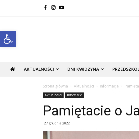
Open toolbar
AKTUALNOŚCI
DNI KWIDZYNA
PRZEDSZKO
Strona główna
Aktualności
Informacje
Pamiętac
Aktualności
Informacje
Pamiętacie o Ja
27 grudnia 2022