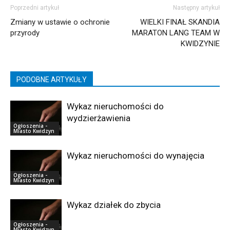
Poprzedni artykuł
Następny artykuł
Zmiany w ustawie o ochronie
WIELKI FINAŁ SKANDIA
przyrody
MARATON LANG TEAM W
KWIDZYNIE
PODOBNE ARTYKUŁY
Wykaz nieruchomości do
wydzierżawienia
Ogłoszenia -
Miasto Kwidzyn
Wykaz nieruchomości do wynajęcia
Ogłoszenia -
Miasto Kwidzyn
Wykaz działek do zbycia
Ogłoszenia -
Miasto Kwidzyn