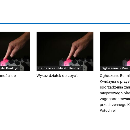
asto Kwidzyn
Ogłoszenia - Miasto Kwidzyn
Ogłoszenia - Mias
omości do
Wykaz działek do zbycia
Ogłoszenie Burmi
Kwidzyna o przys
sporządzenia zm
miejscowego pla
zagospodarowan
przestrzennego K
Południe I