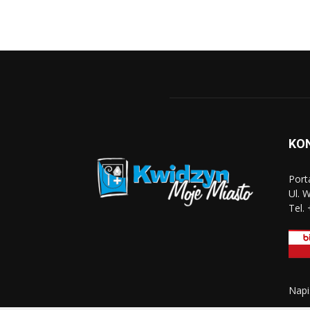
KO
Port
Ul. 
Tel.
Napi