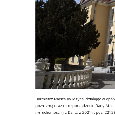
Burmistrz Miasta Kwidzyna działając w oparci
późn. zm.) oraz o rozporządzenie Rady Mini
nieruchomości (j.t. Dz. U. z 2021 r, poz. 2213)