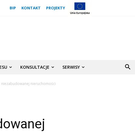
BIP
KONTAKT
PROJEKTY
NESU
KONSULTACJE
SERWISY
ż niezabudowanej nieruchomości
m
dowanej