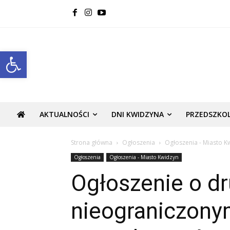
Open toolbar
AKTUALNOŚCI
DNI KWIDZYNA
PRZEDSZKO
Strona główna
Ogłoszenia
Ogłoszenia - Miasto K
Ogłoszenia
Ogłoszenia - Miasto Kwidzyn
Ogłoszenie o d
nieograniczony