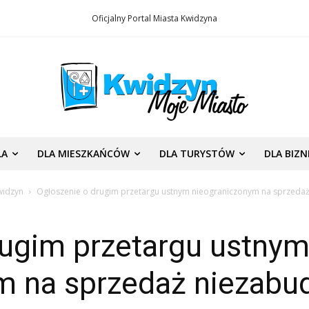
Oficjalny Portal Miasta Kwidzyna
LA
DLA MIESZKAŃCÓW
DLA TURYSTÓW
DLA BIZ
widzyn
Ogłoszenie o drugim przetargu ustnym nieograniczonym na sprzeda
rugim przetargu ustny
m na sprzedaż niezabu