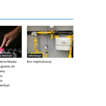
to Kwidzyn
Informacje
strza Miasta
Bon ciepłowniczy
tąpieniu do
iany
nu
ia
widzyn-