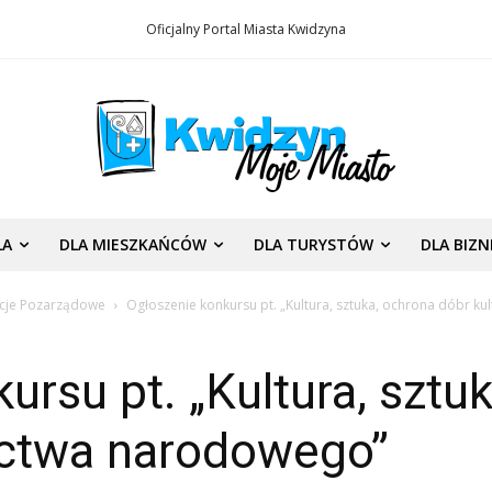
Oficjalny Portal Miasta Kwidzyna
LA
DLA MIESZKAŃCÓW
DLA TURYSTÓW
DLA BIZ
acje Pozarządowe
Ogłoszenie konkursu pt. „Kultura, sztuka, ochrona dóbr ku
ursu pt. „Kultura, sztu
zictwa narodowego”