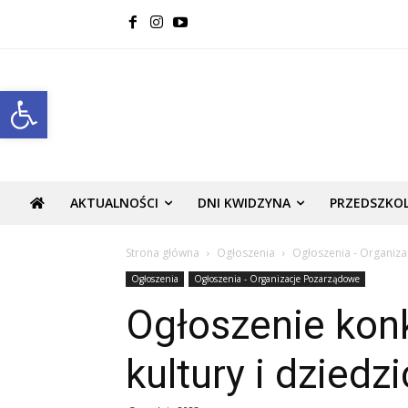
Open toolbar
AKTUALNOŚCI
DNI KWIDZYNA
PRZEDSZKO
Strona główna
Ogłoszenia
Ogłoszenia - Organiz
Ogłoszenia
Ogłoszenia - Organizacje Pozarządowe
Ogłoszenie konk
kultury i dzied