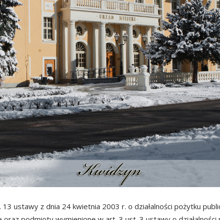
3 ustawy z dnia 24 kwietnia 2003 r. o działalności pożytku publicz
oraz podmioty wymienione w art. 3 ust. 3 ustawy o działalności p