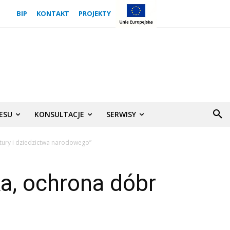
BIP
KONTAKT
PROJEKTY
NESU
KONSULTACJE
SERWISY
ltury i dziedzictwa narodowego”
ka, ochrona dóbr