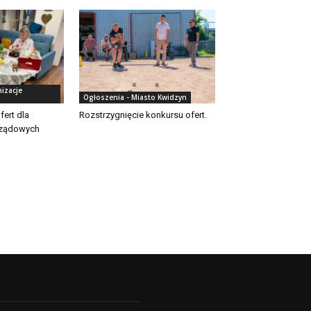
izacje
Ogłoszenia - Miasto Kwidzyn
fert dla
Rozstrzygnięcie konkursu ofert.
rządowych