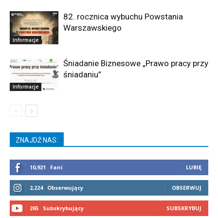
82. rocznica wybuchu Powstania
Warszawskiego
Informacje
Śniadanie Biznesowe „Prawo pracy przy
śniadaniu”
Informacje
ZNAJDŹ NAS:
10,921
Fani
LUBIĘ
2,224
Obserwujący
OBSERWUJ
265
Subskrybujący
SUBSKRYBUJ