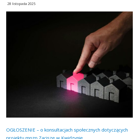
28 listopada 2025
OGŁOSZENIE – o konsultacjach społecznych dotyczących
projektu mpzp Zacisze w Kwidzynie