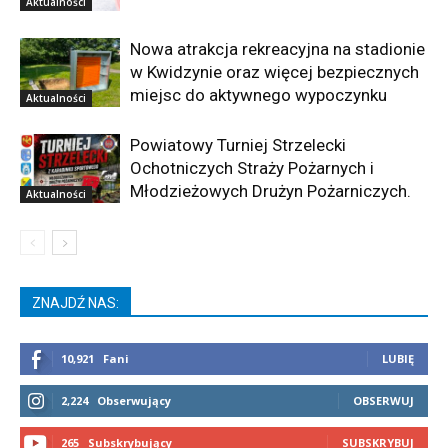
Aktualności
Nowa atrakcja rekreacyjna na stadionie
w Kwidzynie oraz więcej bezpiecznych
miejsc do aktywnego wypoczynku
Aktualności
Powiatowy Turniej Strzelecki
Ochotniczych Straży Pożarnych i
Młodzieżowych Drużyn Pożarniczych.
Aktualności
ZNAJDŹ NAS:
10,921
Fani
LUBIĘ
2,224
Obserwujący
OBSERWUJ
265
Subskrybujący
SUBSKRYBUJ