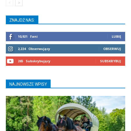
ZNAJDŹ NAS:
10,921
Fani
LUBIĘ
2,224
Obserwujący
OBSERWUJ
265
Subskrybujący
SUBSKRYBUJ
NAJNOWSZE WPISY