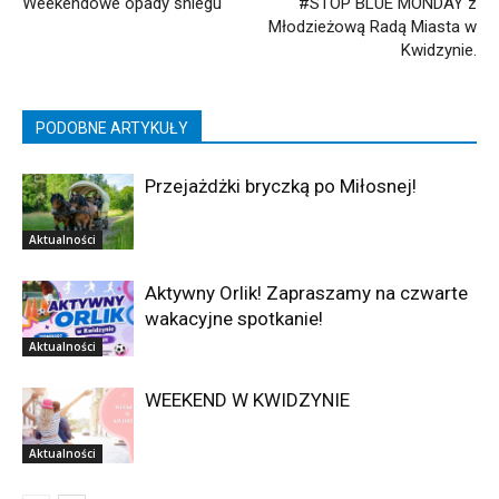
Weekendowe opady śniegu
#STOP BLUE MONDAY z
Młodzieżową Radą Miasta w
Kwidzynie.
PODOBNE ARTYKUŁY
Przejażdżki bryczką po Miłosnej!
Aktualności
Aktywny Orlik! Zapraszamy na czwarte
wakacyjne spotkanie!
Aktualności
WEEKEND W KWIDZYNIE
Aktualności