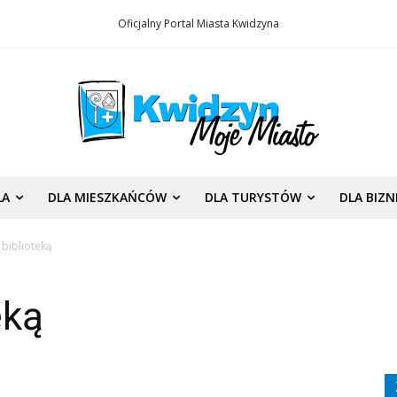
Oficjalny Portal Miasta Kwidzyna
LA
DLA MIESZKAŃCÓW
DLA TURYSTÓW
DLA BIZ
 biblioteką
eką