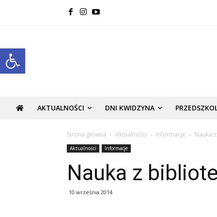
Open toolbar
AKTUALNOŚCI
DNI KWIDZYNA
PRZEDSZKO
Strona główna
Aktualności
Informacje
Nauka z
Aktualności
Informacje
Nauka z bibliot
10 września 2014