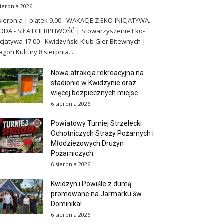
sierpnia 2026
sierpnia | piątek 9.00 - WAKACJE Z EKO-INICJATYWĄ.
DA - SIŁA I CIERPLIWOŚĆ | Stowarzyszenie Eko-
icjatywa 17.00 - Kwidzyński Klub Gier Bitewnych |
gon Kultury 8 sierpnia...
Nowa atrakcja rekreacyjna na
stadionie w Kwidzynie oraz
więcej bezpiecznych miejsc...
6 sierpnia 2026
Powiatowy Turniej Strzelecki
Ochotniczych Straży Pożarnych i
Młodzieżowych Drużyn
Pożarniczych.
6 sierpnia 2026
Kwidzyn i Powiśle z dumą
promowane na Jarmarku św.
Dominika!
6 sierpnia 2026