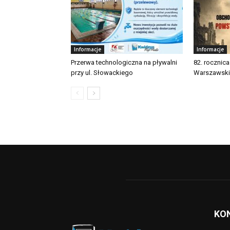
Informacje
Informacje
Przerwa technologiczna na pływalni
82. rocznic
przy ul. Słowackiego
Warszawsk
KO