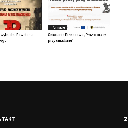
Informacje
a wybuchu Powstania
Śniadanie Biznesowe „Prawo pracy
iego
przy śniadaniu”
NTAKT
Z