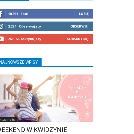
10,921
Fani
LUBIĘ
2,224
Obserwujący
OBSERWUJ
265
Subskrybujący
SUBSKRYBUJ
NAJNOWSZE WPISY
ktualności
EEKEND W KWIDZYNIE