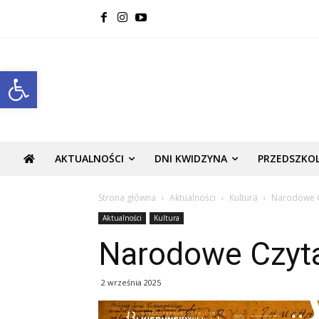
Open toolbar
AKTUALNOŚCI
DNI KWIDZYNA
PRZEDSZKO
Strona główna
Aktualności
Kultura
Narodowe C
Aktualności
Kultura
Narodowe Czyta
2 września 2025