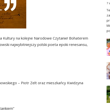
7 
Te
za
pr
Mi
po
a Kultury na kolejne Narodowe Czytanie! Bohaterem
wski najwybitniejszy polski poeta epoki renesansu,
anowskiego – Piotr Zelt oraz mieszkańcy Kwidzyna
 Jankiem”