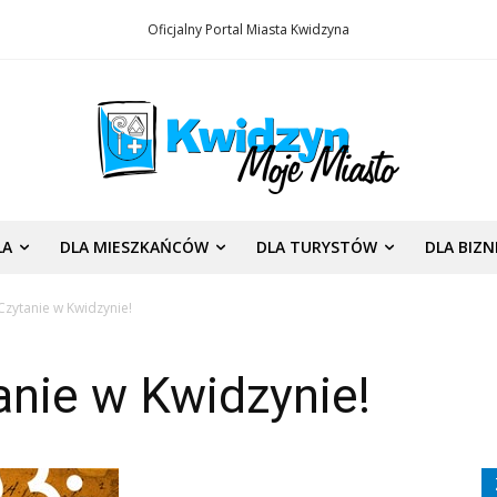
Oficjalny Portal Miasta Kwidzyna
LA
DLA MIESZKAŃCÓW
DLA TURYSTÓW
DLA BIZ
zytanie w Kwidzynie!
nie w Kwidzynie!