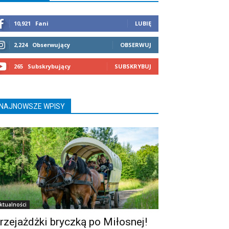
10,921
Fani
LUBIĘ
2,224
Obserwujący
OBSERWUJ
265
Subskrybujący
SUBSKRYBUJ
NAJNOWSZE WPISY
ktualności
rzejażdżki bryczką po Miłosnej!