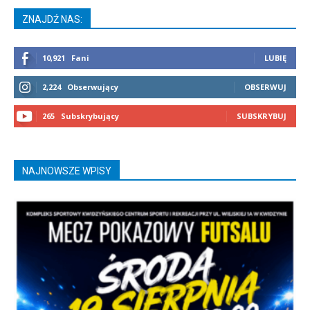
ZNAJDŹ NAS:
10,921
Fani
LUBIĘ
2,224
Obserwujący
OBSERWUJ
265
Subskrybujący
SUBSKRYBUJ
NAJNOWSZE WPISY