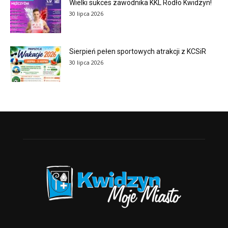
Wielki sukces zawodnika KKL Rodło Kwidzyn!
30 lipca 2026
Sierpień pełen sportowych atrakcji z KCSiR
30 lipca 2026