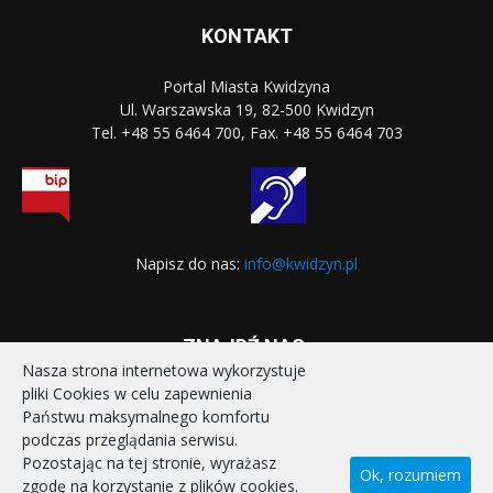
KONTAKT
Portal Miasta Kwidzyna
Ul. Warszawska 19, 82-500 Kwidzyn
Tel. +48 55 6464 700, Fax. +48 55 6464 703
Napisz do nas:
info@kwidzyn.pl
ZNAJDŹ NAS:
Nasza strona internetowa wykorzystuje
pliki Cookies w celu zapewnienia
Państwu maksymalnego komfortu
podczas przeglądania serwisu.
Pozostając na tej stronie, wyrażasz
Ok, rozumiem
zgodę na korzystanie z plików cookies.