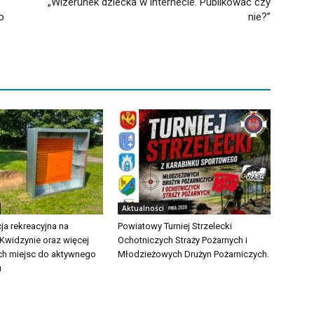
„Wizerunek dziecka w internecie. Publikować czy
o
nie?”
Aktualności
ja rekreacyjna na
Powiatowy Turniej Strzelecki
 Kwidzynie oraz więcej
Ochotniczych Straży Pożarnych i
ch miejsc do aktywnego
Młodzieżowych Drużyn Pożarniczych.
u