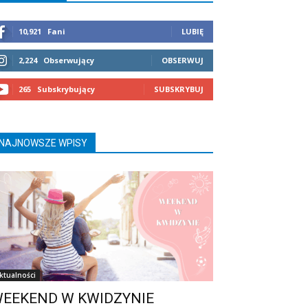
10,921
Fani
LUBIĘ
2,224
Obserwujący
OBSERWUJ
265
Subskrybujący
SUBSKRYBUJ
NAJNOWSZE WPISY
ktualności
EEKEND W KWIDZYNIE