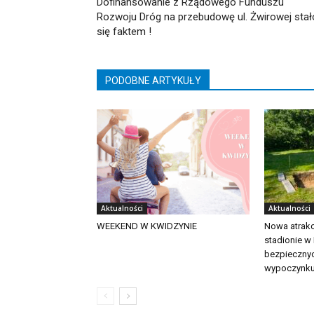
Dofinansowanie z Rządowego Funduszu
Rozwoju Dróg na przebudowę ul. Żwirowej stał
się faktem !
PODOBNE ARTYKUŁY
Aktualności
Aktualności
WEEKEND W KWIDZYNIE
Nowa atrakc
stadionie w
bezpieczny
wypoczynk