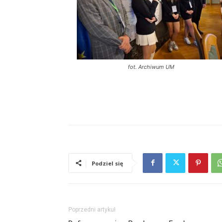
fot. Archiwum UM
Podziel się
Poprzedni artykuł