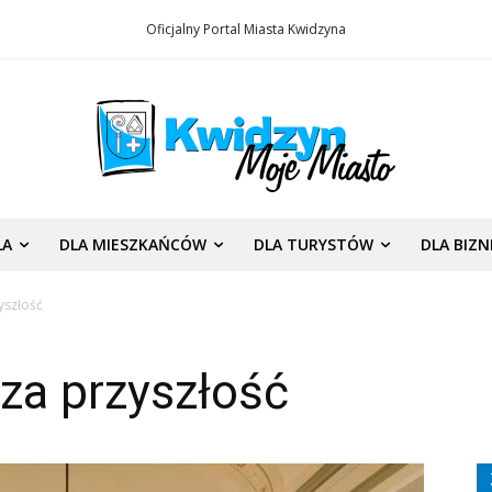
Oficjalny Portal Miasta Kwidzyna
LA
DLA MIESZKAŃCÓW
DLA TURYSTÓW
DLA BIZ
yszłość
za przyszłość