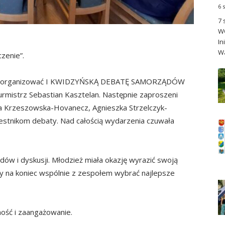
6 
7 
WO
In
Wa
zenie”.
ję zorganizować I KWIDZYŃSKĄ DEBATĘ SAMORZĄDÓW
urmistrz Sebastian Kasztelan. Następnie zaproszeni
na Krzeszowska-Hovanecz, Agnieszka Strzelczyk-
stnikom debaty. Nad całością wydarzenia czuwała
ów i dyskusji. Młodzież miała okazję wyrazić swoją
by na koniec wspólnie z zespołem wybrać najlepsze
ość i zaangażowanie.