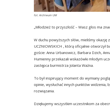
fot. Archiwum UM
„Młodzież to przyszłość – Wasz głos ma znac
W duchu powyższych słów, mieliśmy okaz
UCZNIOWSKICH , którą oficjalnie otworzył b
goście: Anna Urbanowicz, Barbara Dzich, An
Humienny przekazali wskazówki młodym ucze
zastępca burmistrza Jolanta Ważna.
To był inspirujący moment do wymiany pogląd
opinie, wysłuchać innych punktów widzenia, 
rozwiązania.
Dziękujemy wszystkim uczestnikom za obecn