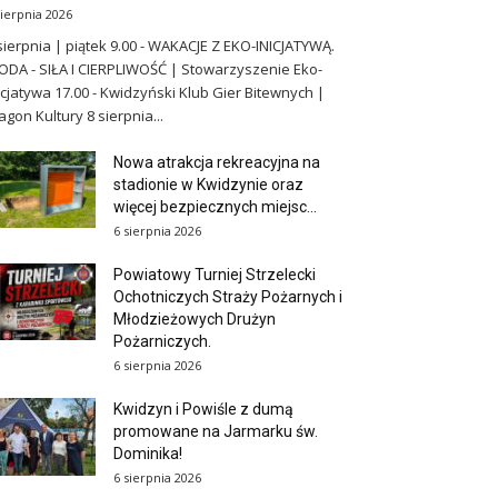
sierpnia 2026
sierpnia | piątek 9.00 - WAKACJE Z EKO-INICJATYWĄ.
DA - SIŁA I CIERPLIWOŚĆ | Stowarzyszenie Eko-
icjatywa 17.00 - Kwidzyński Klub Gier Bitewnych |
gon Kultury 8 sierpnia...
Nowa atrakcja rekreacyjna na
stadionie w Kwidzynie oraz
więcej bezpiecznych miejsc...
6 sierpnia 2026
Powiatowy Turniej Strzelecki
Ochotniczych Straży Pożarnych i
Młodzieżowych Drużyn
Pożarniczych.
6 sierpnia 2026
Kwidzyn i Powiśle z dumą
promowane na Jarmarku św.
Dominika!
6 sierpnia 2026