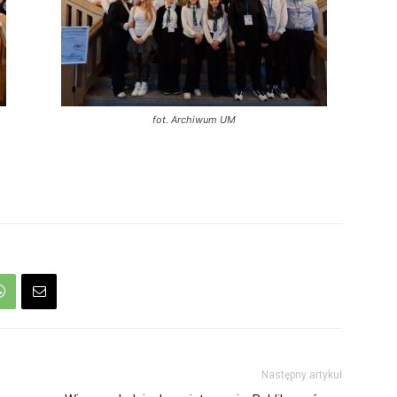
fot. Archiwum UM
Następny artykuł