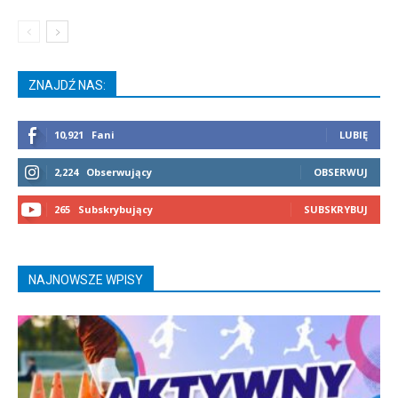
ZNAJDŹ NAS:
10,921
Fani
LUBIĘ
2,224
Obserwujący
OBSERWUJ
265
Subskrybujący
SUBSKRYBUJ
NAJNOWSZE WPISY