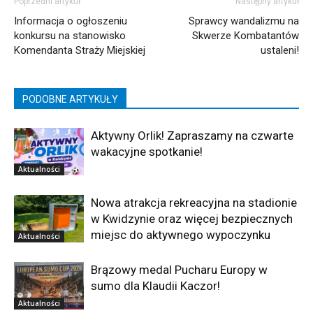
Poprzedni artykuł
Następny artykuł
Informacja o ogłoszeniu
Sprawcy wandalizmu na
konkursu na stanowisko
Skwerze Kombatantów
Komendanta Straży Miejskiej
ustaleni!
PODOBNE ARTYKUŁY
Aktywny Orlik! Zapraszamy na czwarte
wakacyjne spotkanie!
Aktualności
Nowa atrakcja rekreacyjna na stadionie
w Kwidzynie oraz więcej bezpiecznych
miejsc do aktywnego wypoczynku
Aktualności
Brązowy medal Pucharu Europy w
sumo dla Klaudii Kaczor!
Aktualności