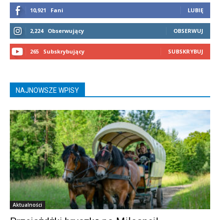
10,921
Fani
LUBIĘ
2,224
Obserwujący
OBSERWUJ
265
Subskrybujący
SUBSKRYBUJ
NAJNOWSZE WPISY
Aktualności