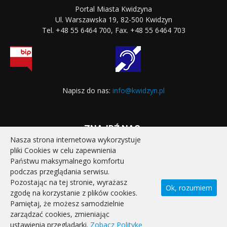
Portal Miasta Kwidzyna
Ul. Warszawska 19, 82-500 Kwidzyn
Tel. +48 55 6464 700, Fax. +48 55 6464 703
Napisz do nas:
info@kwidzyn.pl
ZNAJDŹ NAS:
Nasza strona internetowa wykorzystuje
pliki Cookies w celu zapewnienia
Państwu maksymalnego komfortu
podczas przeglądania serwisu.
Pozostając na tej stronie, wyrażasz
Ok, rozumiem
zgodę na korzystanie z plików cookies.
STRONA GŁÓWNA
REALIZOWANE PROJEKTY
Pamiętaj, że możesz samodzielnie
POLITYKA PRYWATNOŚCI
DEKLARACJA DOSTĘPNOŚCI
zarządzać cookies, zmieniając
KONTAKT
ustawienia przeglądarki.
Zobacz Politykę