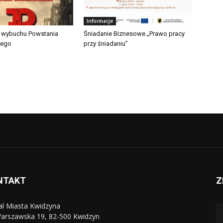
Informacje
a wybuchu Powstania
Śniadanie Biznesowe „Prawo pracy
iego
przy śniadaniu”
NTAKT
Z
al Miasta Kwidzyna
Warszawska 19, 82-500 Kwidzyn