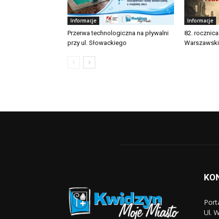
Informacje
Informacje
Przerwa technologiczna na pływalni
82. rocznic
przy ul. Słowackiego
Warszawsk
KO
Port
Ul. 