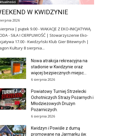
ktualności
EEKEND W KWIDZYNIE
sierpnia 2026
sierpnia | piątek 9.00 - WAKACJE Z EKO-INICJATYWĄ.
DA - SIŁA I CIERPLIWOŚĆ | Stowarzyszenie Eko-
icjatywa 17.00 - Kwidzyński Klub Gier Bitewnych |
gon Kultury 8 sierpnia...
Nowa atrakcja rekreacyjna na
stadionie w Kwidzynie oraz
więcej bezpiecznych miejsc...
6 sierpnia 2026
Powiatowy Turniej Strzelecki
Ochotniczych Straży Pożarnych i
Młodzieżowych Drużyn
Pożarniczych.
6 sierpnia 2026
Kwidzyn i Powiśle z dumą
promowane na Jarmarku św.