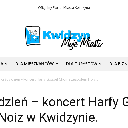
Oficjalny Portal Miasta Kwidzyna
LA
DLA MIESZKAŃCÓW
DLA TURYSTÓW
DLA BIZ
ę każdy dzień – koncert Harfy Gospel Choir z zespołem Holy...
 dzień – koncert Harfy 
Noiz w Kwidzynie.