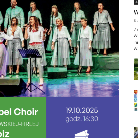
A
W
6 
7 
WO
In
Wa