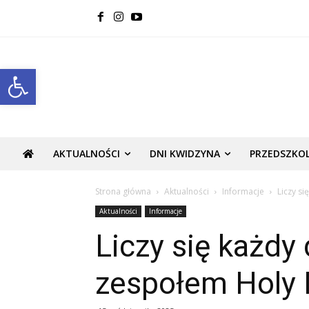
Open toolbar
AKTUALNOŚCI
DNI KWIDZYNA
PRZEDSZKO
Strona główna
Aktualności
Informacje
Liczy si
Aktualności
Informacje
Liczy się każdy
zespołem Holy 