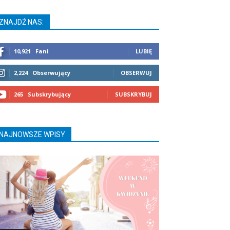
ZNAJDŹ NAS:
10,921
Fani
LUBIĘ
2,224
Obserwujący
OBSERWUJ
265
Subskrybujący
SUBSKRYBUJ
NAJNOWSZE WPISY