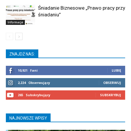
Śniadanie Biznesowe „Prawo pracy przy
śniadaniu”
Informacje
ZNAJDŹ NAS:
10,921
Fani
LUBIĘ
2,224
Obserwujący
OBSERWUJ
265
Subskrybujący
SUBSKRYBUJ
NAJNOWSZE WPISY