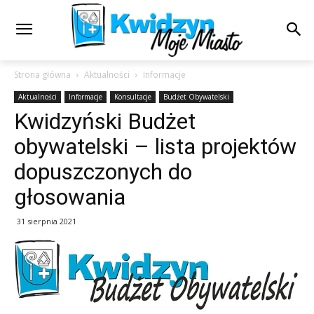
Strona główna
Aktualności
Informacje
Aktualności
Informacje
Konsultacje
Budżet Obywatelski
Kwidzyński Budżet
obywatelski – lista projektów
dopuszczonych do
głosowania
31 sierpnia 2021