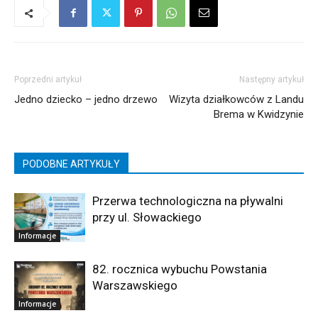
Poprzedni artykuł
Następny artykuł
Jedno dziecko – jedno drzewo
Wizyta działkowców z Landu
Brema w Kwidzynie
PODOBNE ARTYKUŁY
Przerwa technologiczna na pływalni
przy ul. Słowackiego
Informacje
82. rocznica wybuchu Powstania
Warszawskiego
Informacje