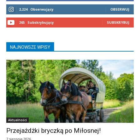
2,224
Obserwujący
OBSERWUJ
265
Subskrybujący
SUBSKRYBUJ
NAJNOWSZE WPISY
Aktualności
Przejażdżki bryczką po Miłosnej!
7 sierpnia 2026