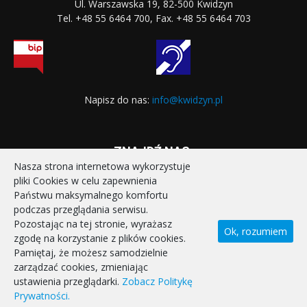
Ul. Warszawska 19, 82-500 Kwidzyn
Tel. +48 55 6464 700, Fax. +48 55 6464 703
Napisz do nas:
info@kwidzyn.pl
ZNAJDŹ NAS:
Nasza strona internetowa wykorzystuje
pliki Cookies w celu zapewnienia
Państwu maksymalnego komfortu
podczas przeglądania serwisu.
Pozostając na tej stronie, wyrażasz
Ok, rozumiem
zgodę na korzystanie z plików cookies.
STRONA GŁÓWNA
REALIZOWANE PROJEKTY
Pamiętaj, że możesz samodzielnie
POLITYKA PRYWATNOŚCI
DEKLARACJA DOSTĘPNOŚCI
zarządzać cookies, zmieniając
KONTAKT
ustawienia przeglądarki.
Zobacz Politykę
Prywatności.
© Miasto Kwidzyn 2026