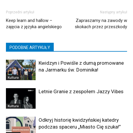
Poprzedni artykuł
Następny artykuł
Keep learn and hallow –
Zapraszamy na zawody w
zajęcia z języka angielskiego
skokach przez przeszkody
PODOBNE ARTYKUŁY
Kwidzyn i Powiśle z dumą promowane
na Jarmarku św. Dominika!
Kultura
Letnie Granie z zespołem Jazzy Vibes
Kultura
Odkryj historię kwidzyńskiej katedry
podczas spaceru „Miasto Cię szuka!”