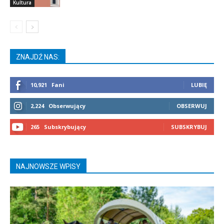
Kultura
ZNAJDŹ NAS:
10,921
Fani
LUBIĘ
2,224
Obserwujący
OBSERWUJ
265
Subskrybujący
SUBSKRYBUJ
NAJNOWSZE WPISY