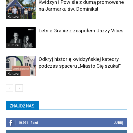
Kwidzyn i Powiśle z dumą promowane
na Jarmarku św. Dominika!
Kultura
Letnie Granie z zespołem Jazzy Vibes
Kultura
Odkryj historię kwidzyńskiej katedry
podczas spaceru „Miasto Cię szuka!”
Kultura
ZNAJDŹ NAS:
10,921
Fani
LUBIĘ