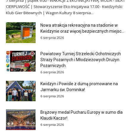
7 sierpnia | piątek 9.00 - WAKACJE Z EKO-INICJATYWĄ. WODA - SIŁA I
CIERPLIWOŚĆ | Stowarzyszenie Eko-Inicjatywa 17.00 - Kwidzyński
Klub Gier Bitewnych | Wagon Kultury 8 sierpnia...
Nowa atrakcja rekreacyjna na stadionie w
Kwidzynie oraz więcej bezpiecznych miejsc...
6 sierpnia 2026
Powiatowy Turniej Strzelecki Ochotniczych
Straży Pożarnych i Młodzieżowych Drużyn
Pożarniczych.
6 sierpnia 2026
Kwidzyn i Powiśle z dumą promowane na
Jarmarku św. Dominika!
6 sierpnia 2026
Brązowy medal Pucharu Europy w sumo dla
Klaudii Kaczor!
6 sierpnia 2026