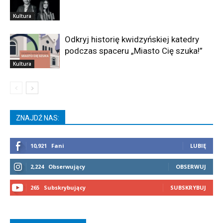
Kultura
Odkryj historię kwidzyńskiej katedry
podczas spaceru „Miasto Cię szuka!”
Kultura
ZNAJDŹ NAS:
10,921
Fani
LUBIĘ
2,224
Obserwujący
OBSERWUJ
265
Subskrybujący
SUBSKRYBUJ