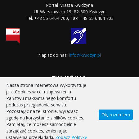
Portal Miasta Kwidzyna
Ul. Warszawska 19, 82-500 Kwidzyn
Tel. +48 55 6464 700, Fax. +48 55 6464 703
Napisz do nas:
info@kwidzyn.pl
ZNAJDŹ NAS:
Nasza strona internetowa wykorzystuje
pliki Cookies w celu zapewnienia
Państwu maksymalnego komfortu
podczas przeglądania serwisu.
Pozostając na tej stronie, wyrażasz
Ok, rozumiem
zgodę na korzystanie z plików cookies.
STRONA GŁÓWNA
REALIZOWANE PROJEKTY
Pamiętaj, że możesz samodzielnie
POLITYKA PRYWATNOŚCI
DEKLARACJA DOSTĘPNOŚCI
zarządzać cookies, zmieniając
KONTAKT
ustawienia przeglądarki.
Zobacz Politykę