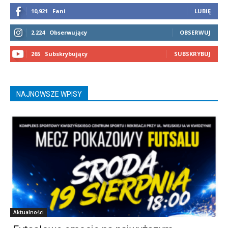
10,921
Fani
LUBIĘ
2,224
Obserwujący
OBSERWUJ
265
Subskrybujący
SUBSKRYBUJ
NAJNOWSZE WPISY
Aktualności