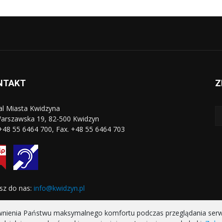
NTAKT
Z
al Miasta Kwidzyna
Warszawska 19, 82-500 Kwidzyn
 +48 55 6464 700, Fax. +48 55 6464 703
sz do nas:
info@kwidzyn.pl
ewnienia Państwu maksymalnego komfortu podczas przeglądania serwis