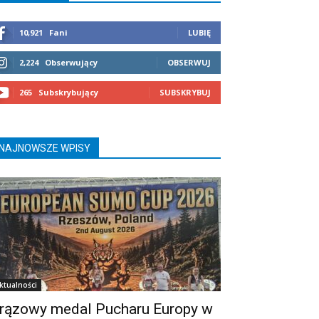
10,921
Fani
LUBIĘ
2,224
Obserwujący
OBSERWUJ
265
Subskrybujący
SUBSKRYBUJ
NAJNOWSZE WPISY
ktualności
rązowy medal Pucharu Europy w