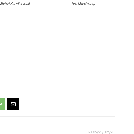
 Michał Klawikowski
fot. Marcin Jop
Następny artykuł