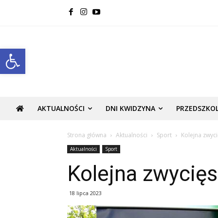
Open toolbar
AKTUALNOŚCI
DNI KWIDZYNA
PRZEDSZKO
Strona główna
Aktualności
Sport
Kolejna zwyci
Aktualności
Sport
Kolejna zwycięs
18 lipca 2023