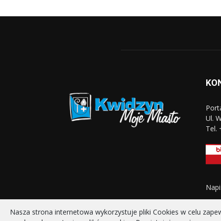
KO
Port
Ul. 
Tel.
Napi
Nasza strona internetowa wykorzystuje pliki Cookies w celu zap