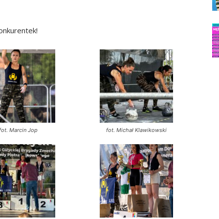
konkurentek!
fot. Marcin Jop
fot. Michał Klawikowski