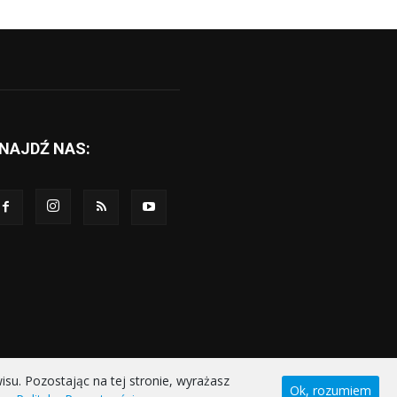
NAJDŹ NAS:
u. Pozostając na tej stronie, wyrażasz
Ok, rozumiem