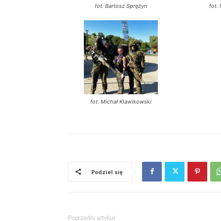
fot. Bartosz Sprężyn
fot.
fot. Michał Klawikowski
Podziel się
Poprzedni artykuł