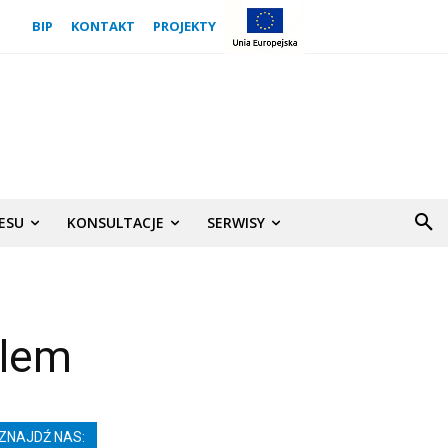
BIP
KONTAKT
PROJEKTY
NESU
KONSULTACJE
SERWISY
tlem
ZNAJDŹ NAS: