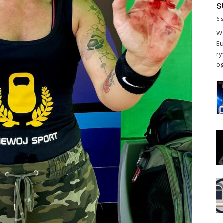
s
6 
W 
Eu
ry
og