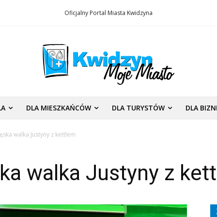
Oficjalny Portal Miasta Kwidzyna
LA
DLA MIESZKAŃCÓW
DLA TURYSTÓW
DLA BIZ
ęska walka Justyny z kettlem
ka walka Justyny z ket