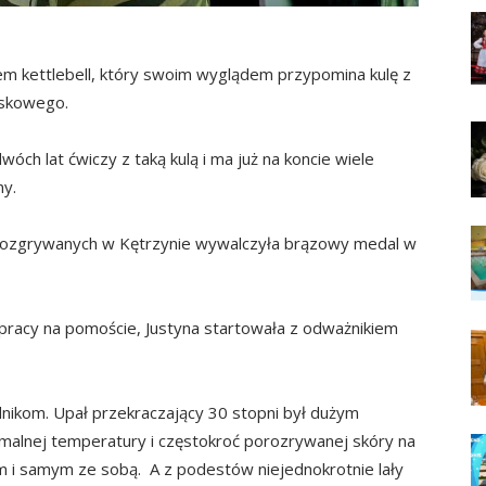
iem kettlebell, który swoim wyglądem przypomina kulę z
jskowego.
óch lat ćwiczy z taką kulą i ma już na koncie wiele
ny.
 rozgrywanych w Kętrzynie wywalczyła brązowy medal w
pracy na pomoście, Justyna startowała z odważnikiem
ikom. Upał przekraczający 30 stopni był dużym
emalnej temperatury i częstokroć porozrywanej skóry na
em i samym ze sobą. A z podestów niejednokrotnie lały