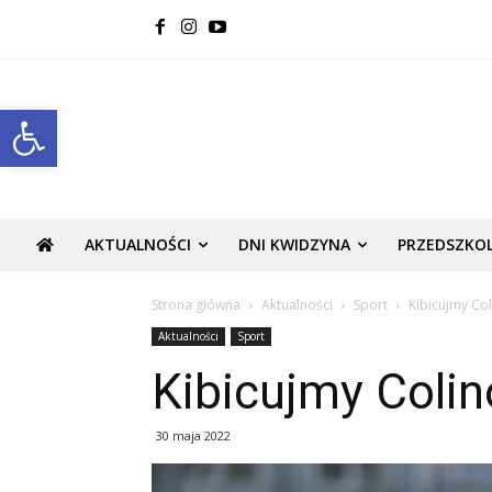
Open toolbar
AKTUALNOŚCI
DNI KWIDZYNA
PRZEDSZKO
Strona główna
Aktualności
Sport
Kibicujmy Co
Aktualności
Sport
Kibicujmy Coli
30 maja 2022