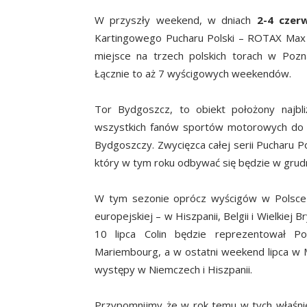
W przyszły weekend, w dniach
2-4 czer
Kartingowego Pucharu Polski – ROTAX Max C
miejsce na trzech polskich torach w Pozn
Łącznie to aż 7 wyścigowych weekendów.
Tor Bydgoszcz, to obiekt położony najbl
wszystkich fanów sportów motorowych do o
Bydgoszczy. Zwycięzca całej serii Pucharu Po
który w tym roku odbywać się będzie w grudni
W tym sezonie oprócz wyścigów w Polsce C
europejskiej – w Hiszpanii, Belgii i Wielkiej 
10 lipca Colin będzie reprezentował P
Mariembourg, a w ostatni weekend lipca w 
występy w Niemczech i Hiszpanii.
Przypomnijmy że w rok temu w tych właśnie