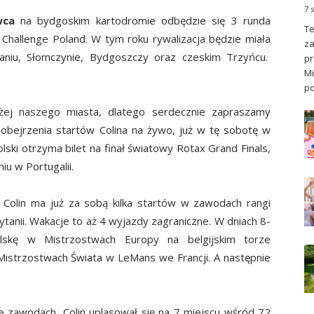
7 
wca
na bydgoskim kartodromie odbędzie się 3 runda
Te
hallenge Poland. W tym roku rywalizacja będzie miała
za
aniu, Słomczynie, Bydgoszczy oraz czeskim Trzyńcu.
pr
Mi
po
iżej naszego miasta, dlatego serdecznie zapraszamy
bejrzenia startów Colina na żywo, już w tę sobotę w
lski otrzyma bilet na finał światowy Rotax Grand Finals,
u w Portugalii.
olin ma już za sobą kilka startów w zawodach rangi
Brytanii. Wakacje to aż 4 wyjazdy zagraniczne. W dniach 8-
olskę w Mistrzostwach Europy na belgijskim torze
Mistrzostwach Świata w LeMans we Francji. A następnie
 zawodach, Colin uplasował się na 7 miejscu wśród 72