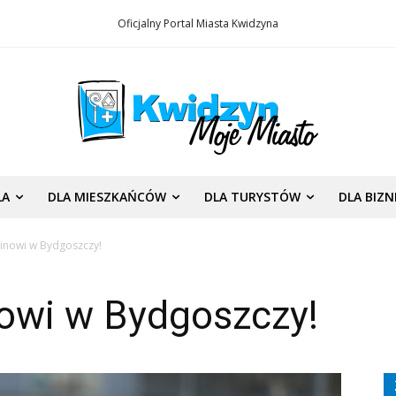
Oficjalny Portal Miasta Kwidzyna
LA
DLA MIESZKAŃCÓW
DLA TURYSTÓW
DLA BIZ
linowi w Bydgoszczy!
nowi w Bydgoszczy!