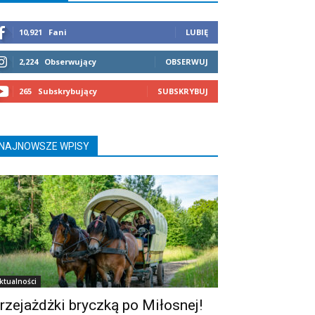
10,921
Fani
LUBIĘ
2,224
Obserwujący
OBSERWUJ
265
Subskrybujący
SUBSKRYBUJ
NAJNOWSZE WPISY
ktualności
rzejażdżki bryczką po Miłosnej!