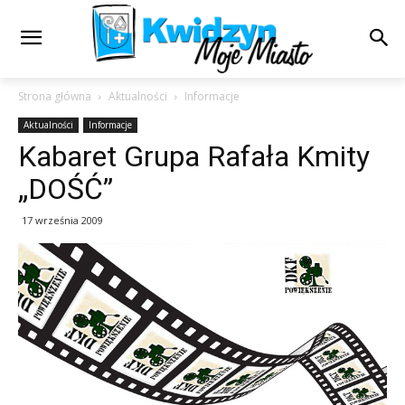
Strona główna
Aktualności
Informacje
Aktualności
Informacje
Kabaret Grupa Rafała Kmity
„DOŚĆ”
17 września 2009