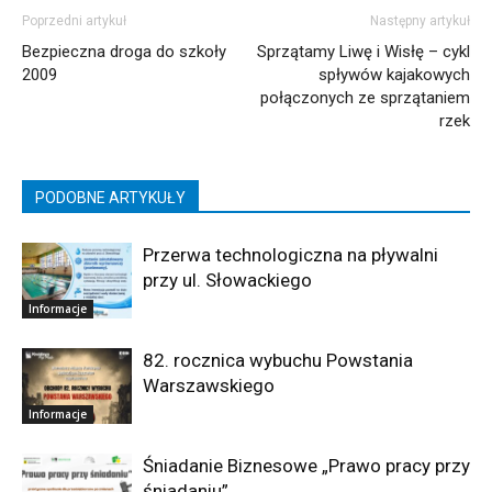
Poprzedni artykuł
Następny artykuł
Bezpieczna droga do szkoły
Sprzątamy Liwę i Wisłę – cykl
2009
spływów kajakowych
połączonych ze sprzątaniem
rzek
PODOBNE ARTYKUŁY
Przerwa technologiczna na pływalni
przy ul. Słowackiego
Informacje
82. rocznica wybuchu Powstania
Warszawskiego
Informacje
Śniadanie Biznesowe „Prawo pracy przy
śniadaniu”