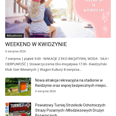
Aktualności
WEEKEND W KWIDZYNIE
6 sierpnia 2026
7 sierpnia | piątek 9.00 - WAKACJE Z EKO-INICJATYWĄ. WODA - SIŁA I
CIERPLIWOŚĆ | Stowarzyszenie Eko-Inicjatywa 17.00 - Kwidzyński
Klub Gier Bitewnych | Wagon Kultury 8 sierpnia...
Nowa atrakcja rekreacyjna na stadionie w
Kwidzynie oraz więcej bezpiecznych miejsc...
6 sierpnia 2026
Powiatowy Turniej Strzelecki Ochotniczych
Straży Pożarnych i Młodzieżowych Drużyn
Pożarniczych.