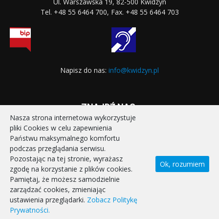
Ul. Warszawska 19, 82-500 Kwidzyn
Tel. +48 55 6464 700, Fax. +48 55 6464 703
Napisz do nas:
info@kwidzyn.pl
ZNAJDŹ NAS:
Nasza strona internetowa wykorzystuje
pliki Cookies w celu zapewnienia
Państwu maksymalnego komfortu
podczas przeglądania serwisu.
Pozostając na tej stronie, wyrażasz
Ok, rozumiem
zgodę na korzystanie z plików cookies.
STRONA GŁÓWNA
REALIZOWANE PROJEKTY
Pamiętaj, że możesz samodzielnie
POLITYKA PRYWATNOŚCI
DEKLARACJA DOSTĘPNOŚCI
zarządzać cookies, zmieniając
KONTAKT
ustawienia przeglądarki.
Zobacz Politykę
Prywatności.
© Miasto Kwidzyn 2026