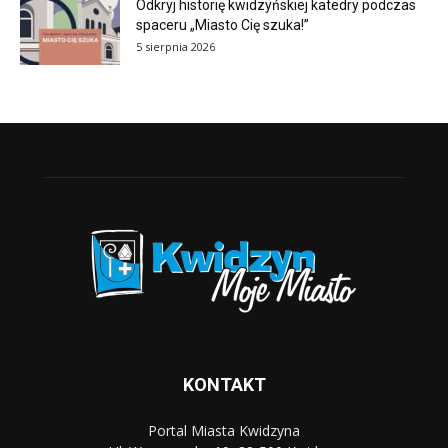
Odkryj historię kwidzyńskiej katedry podczas
spaceru „Miasto Cię szuka!”
5 sierpnia 2026
KONTAKT
Portal Miasta Kwidzyna