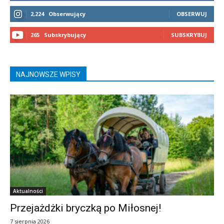
2,224
Obserwujący
OBSERWUJ
265
Subskrybujący
SUBSKRYBUJ
NAJNOWSZE WPISY
Aktualności
Przejażdżki bryczką po Miłosnej!
7 sierpnia 2026