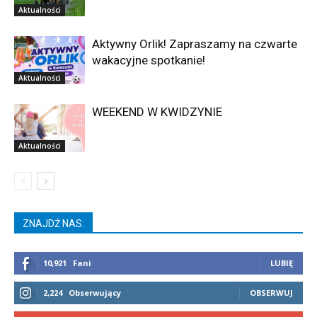
Aktualności
Aktywny Orlik! Zapraszamy na czwarte
wakacyjne spotkanie!
Aktualności
WEEKEND W KWIDZYNIE
Aktualności
ZNAJDŹ NAS:
10,921
Fani
LUBIĘ
2,224
Obserwujący
OBSERWUJ