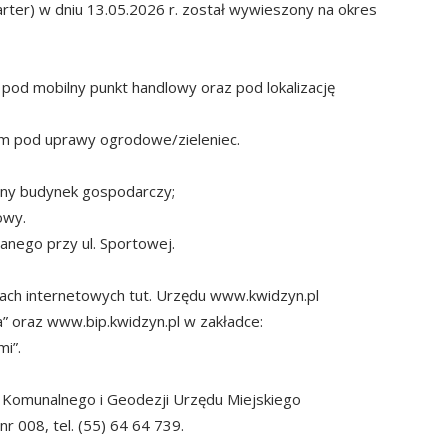
rter) w dniu 13.05.2026 r. został wywieszony na okres
pod mobilny punkt handlowy oraz pod lokalizację
niem pod uprawy ogrodowe/zieleniec.
any budynek gospodarczy;
owy.
nego przy ul. Sportowej.
nach internetowych tut. Urzędu www.kwidzyn.pl
” oraz www.bip.kwidzyn.pl w zakładce:
i”.
ia Komunalnego i Geodezji Urzędu Miejskiego
r 008, tel. (55) 64 64 739.