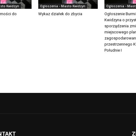
asto Kwidzyn
Ogłoszenia - Miasto Kwidzyn
Ogłoszenia - Mias
omości do
Wykaz działek do zbycia
Ogłoszenie Burmi
Kwidzyna o przys
sporządzenia zm
miejscowego pla
zagospodarowan
przestrzennego K
Południe I
NTAKT
Z