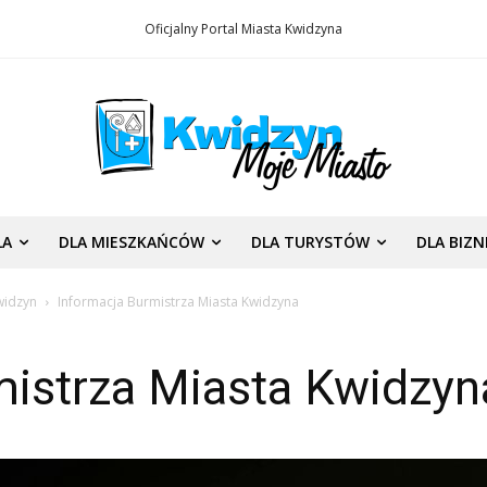
Oficjalny Portal Miasta Kwidzyna
LA
DLA MIESZKAŃCÓW
DLA TURYSTÓW
DLA BIZ
widzyn
Informacja Burmistrza Miasta Kwidzyna
mistrza Miasta Kwidzyn