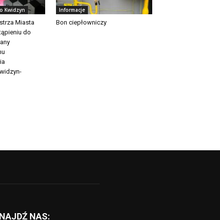
to Kwidzyn
Informacje
strza Miasta
Bon ciepłowniczy
tąpieniu do
iany
nu
ia
widzyn-
NAJDŹ NAS: