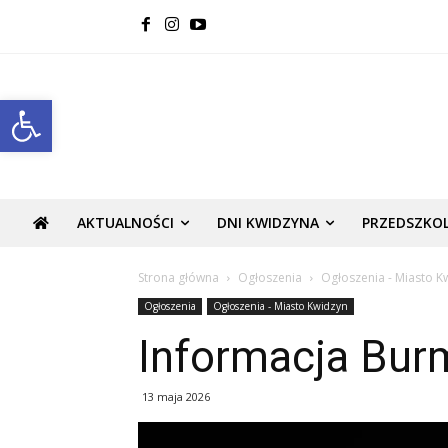
Open toolbar
AKTUALNOŚCI
DNI KWIDZYNA
PRZEDSZKO
Strona główna
Ogłoszenia
Ogłoszenia - Miasto K
Ogłoszenia
Ogłoszenia - Miasto Kwidzyn
Informacja Bur
13 maja 2026