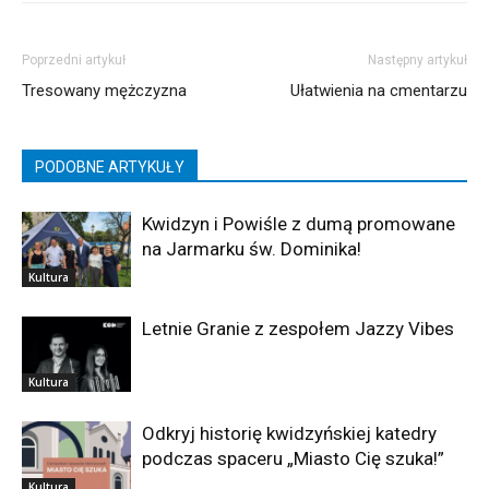
Poprzedni artykuł
Następny artykuł
Tresowany mężczyzna
Ułatwienia na cmentarzu
PODOBNE ARTYKUŁY
Kwidzyn i Powiśle z dumą promowane
na Jarmarku św. Dominika!
Kultura
Letnie Granie z zespołem Jazzy Vibes
Kultura
Odkryj historię kwidzyńskiej katedry
podczas spaceru „Miasto Cię szuka!”
Kultura