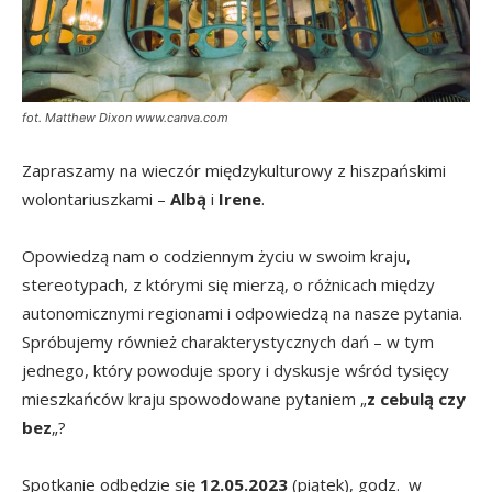
fot. Matthew Dixon www.canva.com
Zapraszamy na wieczór międzykulturowy z hiszpańskimi
wolontariuszkami –
Albą
i
Irene
.
Opowiedzą nam o codziennym życiu w swoim kraju,
stereotypach, z którymi się mierzą, o różnicach między
autonomicznymi regionami i odpowiedzą na nasze pytania.
Spróbujemy również charakterystycznych dań – w tym
jednego, który powoduje spory i dyskusje wśród tysięcy
mieszkańców kraju spowodowane pytaniem „
z cebulą czy
bez
„?
Spotkanie odbędzie się
12.05.2023
(piątek), godz. w