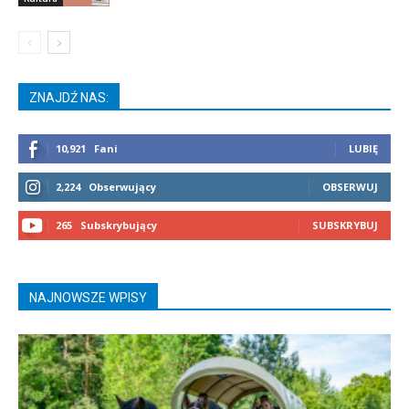
ZNAJDŹ NAS:
10,921
Fani
LUBIĘ
2,224
Obserwujący
OBSERWUJ
265
Subskrybujący
SUBSKRYBUJ
NAJNOWSZE WPISY