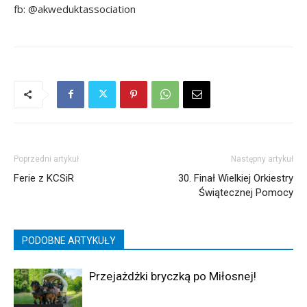
fb: @akweduktassociation
Poprzedni artykuł
Następny artykuł
Ferie z KCSiR
30. Finał Wielkiej Orkiestry
Świątecznej Pomocy
PODOBNE ARTYKUŁY
Przejażdżki bryczką po Miłosnej!