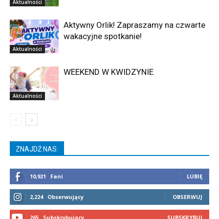
Aktualności
Aktywny Orlik! Zapraszamy na czwarte
wakacyjne spotkanie!
Aktualności
WEEKEND W KWIDZYNIE
Aktualności
ZNAJDŹ NAS:
10,921
Fani
LUBIĘ
2,224
Obserwujący
OBSERWUJ
265
Subskrybujący
SUBSKRYBUJ