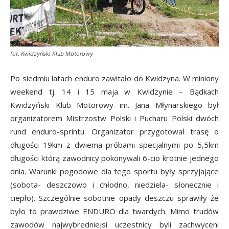
fot. Kwidzyński Klub Motorowy
Po siedmiu latach enduro zawitało do Kwidzyna. W miniony
weekend tj. 14 i 15 maja w Kwidzynie – Bądkach
Kwidzyński Klub Motorowy im. Jana Młynarskiego był
organizatorem Mistrzostw Polski i Pucharu Polski dwóch
rund enduro-sprintu. Organizator przygotował trasę o
długości 19km z dwiema próbami specjalnymi po 5,5km
długości którą zawodnicy pokonywali 6-cio krotnie jednego
dnia. Warunki pogodowe dla tego sportu były sprzyjające
(sobota- deszczowo i chłodno, niedziela- słonecznie i
ciepło). Szczególnie sobotnie opady deszczu sprawiły że
było to prawdziwe ENDURO dla twardych. Mimo trudów
zawodów najwybredniejsi uczestnicy byli zachwyceni