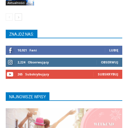
Aktualności
ZNAJDŹ NAS:
10,921
Fani
LUBIĘ
2,224
Obserwujący
OBSERWUJ
265
Subskrybujący
SUBSKRYBUJ
NAJNOWSZE WPISY