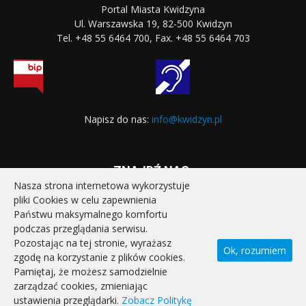
Portal Miasta Kwidzyna
Ul. Warszawska 19, 82-500 Kwidzyn
Tel. +48 55 6464 700, Fax. +48 55 6464 703
Napisz do nas:
info@kwidzyn.pl
ZNAJDŹ NAS:
Nasza strona internetowa wykorzystuje
pliki Cookies w celu zapewnienia
Państwu maksymalnego komfortu
podczas przeglądania serwisu.
Pozostając na tej stronie, wyrażasz
Ok, rozumiem
zgodę na korzystanie z plików cookies.
STRONA GŁÓWNA
REALIZOWANE PROJEKTY
Pamiętaj, że możesz samodzielnie
POLITYKA PRYWATNOŚCI
DEKLARACJA DOSTĘPNOŚCI
zarządzać cookies, zmieniając
KONTAKT
ustawienia przeglądarki.
Zobacz Politykę