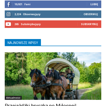
10,921
Fani
LUBIĘ
2,224
Obserwujący
OBSERWUJ
265
Subskrybujący
SUBSKRYBUJ
NAJNOWSZE WPISY
Aktualności
Przejażdżki bryczką po Miłosnej!