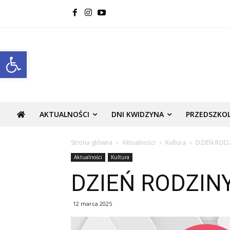
Open toolbar
AKTUALNOŚCI
DNI KWIDZYNA
PRZEDSZKO
Strona główna
Aktualności
Kultura
DZIEŃ RODZ
Aktualności
Kultura
DZIEŃ RODZINY
12 marca 2025