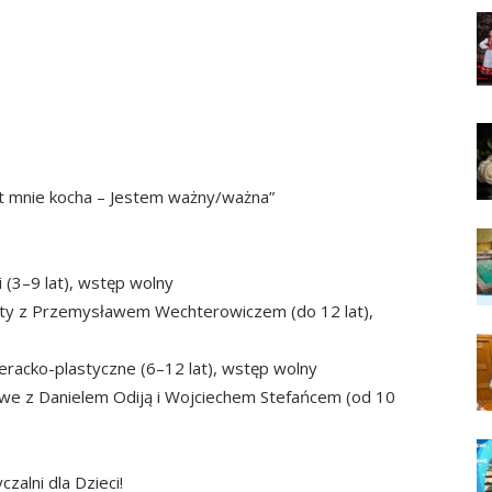
at mnie kocha – Jestem ważny/ważna”
i (3–9 lat), wstęp wolny
aty z Przemysławem Wechterowiczem (do 12 lat),
eracko-plastyczne (6–12 lat), wstęp wolny
owe z Danielem Odiją i Wojciechem Stefańcem (od 10
zalni dla Dzieci!