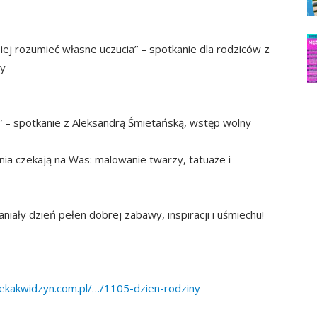
iej rozumieć własne uczucia” – spotkanie dla rodziców z
ny
i” – spotkanie z Aleksandrą Śmietańską, wstęp wolny
ia czekają na Was: malowanie twarzy, tatuaże i
iały dzień pełen dobrej zabawy, inspiracji i uśmiechu!
tekakwidzyn.com.pl/…/1105-dzien-rodziny