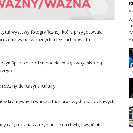
s
6 
W 
Eu
tytuł wystawy fotograficznej, którą przygotowała
ry
og
 prezentowanej w różnych miejscach powiatu
yn Sp. z o.o., rodzin podzieliło się swoją historią,
pczego.
rodziny do Kasyna Kultury !
ał w kreatywnych warsztatach oraz wysłuchać ciekawych
 całą rodziną zatrzymać się na chwilę i wspólnie