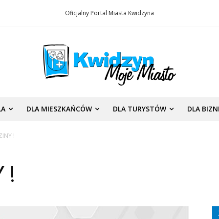
Oficjalny Portal Miasta Kwidzyna
LA
DLA MIESZKAŃCÓW
DLA TURYSTÓW
DLA BIZ
INY !
 !