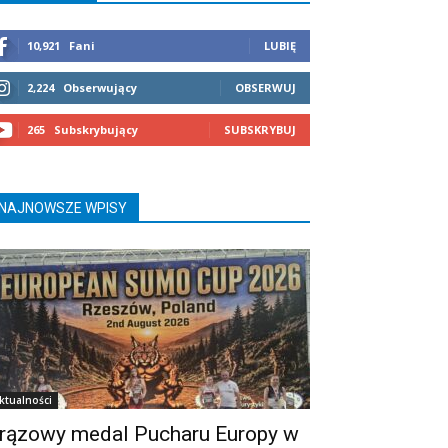
10,921
Fani
LUBIĘ
2,224
Obserwujący
OBSERWUJ
265
Subskrybujący
SUBSKRYBUJ
NAJNOWSZE WPISY
ktualności
rązowy medal Pucharu Europy w