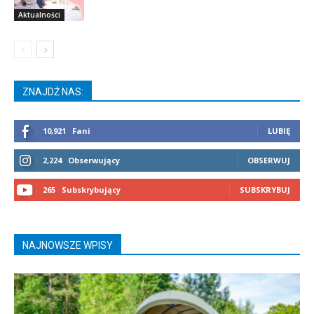
Aktualności
ZNAJDŹ NAS:
10,921
Fani
LUBIĘ
2,224
Obserwujący
OBSERWUJ
265
Subskrybujący
SUBSKRYBUJ
NAJNOWSZE WPISY