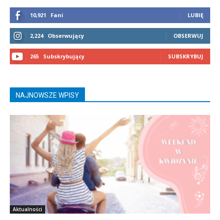
10,921
Fani
LUBIĘ
2,224
Obserwujący
OBSERWUJ
265
Subskrybujący
SUBSKRYBUJ
NAJNOWSZE WPISY
Aktualności