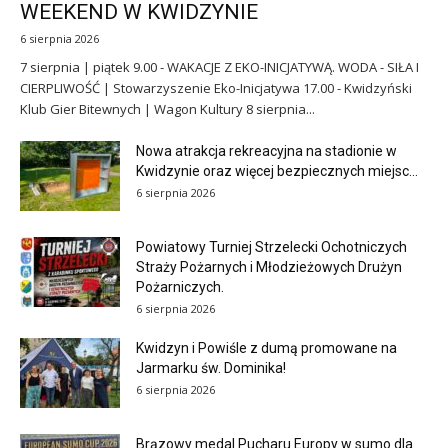
WEEKEND W KWIDZYNIE
6 sierpnia 2026
7 sierpnia | piątek 9.00 - WAKACJE Z EKO-INICJATYWĄ. WODA - SIŁA I
CIERPLIWOŚĆ | Stowarzyszenie Eko-Inicjatywa 17.00 - Kwidzyński
Klub Gier Bitewnych | Wagon Kultury 8 sierpnia...
Nowa atrakcja rekreacyjna na stadionie w
Kwidzynie oraz więcej bezpiecznych miejsc...
6 sierpnia 2026
Powiatowy Turniej Strzelecki Ochotniczych
Straży Pożarnych i Młodzieżowych Drużyn
Pożarniczych.
6 sierpnia 2026
Kwidzyn i Powiśle z dumą promowane na
Jarmarku św. Dominika!
6 sierpnia 2026
Brązowy medal Pucharu Europy w sumo dla