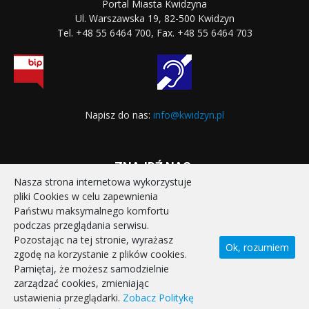
Portal Miasta Kwidzyna
Ul. Warszawska 19, 82-500 Kwidzyn
Tel. +48 55 6464 700, Fax. +48 55 6464 703
Napisz do nas:
info@kwidzyn.pl
ZNAJDŹ NAS:
Nasza strona internetowa wykorzystuje
pliki Cookies w celu zapewnienia
Państwu maksymalnego komfortu
podczas przeglądania serwisu.
Pozostając na tej stronie, wyrażasz
Ok, rozumiem
zgodę na korzystanie z plików cookies.
STRONA GŁÓWNA
REALIZOWANE PROJEKTY
Pamiętaj, że możesz samodzielnie
POLITYKA PRYWATNOŚCI
DEKLARACJA DOSTĘPNOŚCI
zarządzać cookies, zmieniając
KONTAKT
ustawienia przeglądarki.
Zobacz Politykę