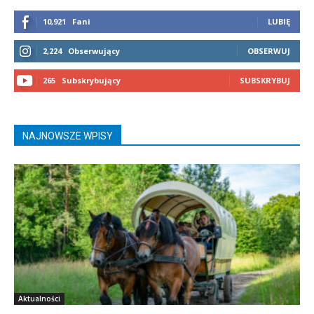
10,921
Fani
LUBIĘ
2,224
Obserwujący
OBSERWUJ
265
Subskrybujący
SUBSKRYBUJ
NAJNOWSZE WPISY
Aktualności