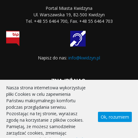
Portal Miasta Kwidzyna
Ul. Warszawska 19, 82-500 Kwidzyn
Tel. +48 55 6464 700, Fax. +48 55 6464 703
Napisz do nas:
info@kwidzyn.pl
ZNAJDŹ NAS:
Nasza strona internetowa wykorzystuje
pliki Cookies w celu zapewnienia
Państwu maksymalnego komfortu
podczas przeglądania serwisu.
Pozostając na tej stronie, wyrażasz
Ok, rozumiem
zgodę na korzystanie z plików cookies.
STRONA GŁÓWNA
REALIZOWANE PROJEKTY
Pamiętaj, że możesz samodzielnie
POLITYKA PRYWATNOŚCI
DEKLARACJA DOSTĘPNOŚCI
zarządzać cookies, zmieniając
KONTAKT