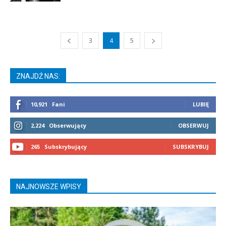
3
4
5
ZNAJDŹ NAS:
10,921
Fani
LUBIĘ
2,224
Obserwujący
OBSERWUJ
265
Subskrybujący
SUBSKRYBUJ
NAJNOWSZE WPISY