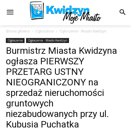
Strona główna
Ogłoszenia
Ogłoszenia - Miasto Kwidzyn
Ogłoszenia
Ogłoszenia - Miasto Kwidzyn
Burmistrz Miasta Kwidzyna
ogłasza PIERWSZY
PRZETARG USTNY
NIEOGRANICZONY na
sprzedaż nieruchomości
gruntowych
niezabudowanych przy ul.
Kubusia Puchatka