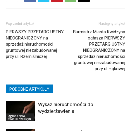
Poprzedni artykuł
Następny artykuł
PIERWSZY PRZETARG USTNY
Burmistrz Miasta Kwidzyna
NIEOGRANICZONY na
ogłasza PIERWSZY
sprzedaż nieruchomości
PRZETARG USTNY
gruntowej niezabudowanej
NIEOGRANICZONY na
przy ul. Rzemiślniczej
sprzedaż nieruchomości
gruntowej niezabudowanej
przy ul. Łąkowej
PODOBNE ARTYKUŁY
Wykaz nieruchomości do
wydzierżawienia
Ogłoszenia -
Miasto Kwidzyn