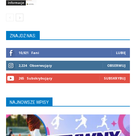
Informacje
ZNAJDŹ NAS:
10,921
Fani
LUBIĘ
2,224
Obserwujący
OBSERWUJ
265
Subskrybujący
SUBSKRYBUJ
NAJNOWSZE WPISY