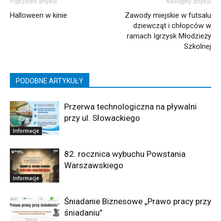
Poprzedni artykuł
Następny artykuł
Halloween w kinie
Zawody miejskie w futsalu
dziewcząt i chłopców w
ramach Igrzysk Młodzieży
Szkolnej
PODOBNE ARTYKUŁY
Przerwa technologiczna na pływalni
przy ul. Słowackiego
Informacje
82. rocznica wybuchu Powstania
Warszawskiego
Informacje
Śniadanie Biznesowe „Prawo pracy przy
śniadaniu”