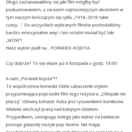
Długo zastanawialiśmy się jaki film mógłby być
podsumowaniem, a zarazem najmocniejszym akcentem w
tym naszym kończącym się cyklu „1918-2018 takie
czasy…”. Do wszystkich wybranych filmów pochodziliśmy
bardzo emocjonalnie więc i ten ostatni musiał być taki
„WOW”!
Nasz wybór padł na… PORANEK KOJOTA.
Czy dobrze? To się okaże już 6 listopada o godz. 18:00
A sam „Poranek kojota”??
To współczesna komedia Olafa Lubaszenki stylem
przypominająca poprzedni film tego reżysera: „Chłopaki nie
płaczą”. Główny bohater Kuba jest rysownikiem komiksów.
Właśnie skończył pracę nad kolejnym dziełem.
Przypadkiem, zastępując kolegę jako kelner na bankiecie
poznaje gwiazdę muzyki pop Noemi. Nie mając
świadomości kim naprawdę jest dziewczyna rozpoczyna z