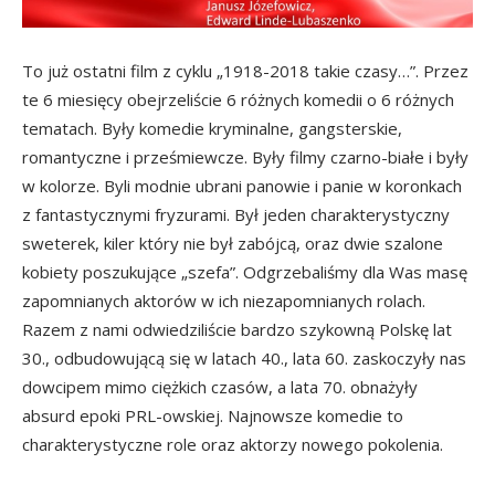
To już ostatni film z cyklu „1918-2018 takie czasy…”. Przez
te 6 miesięcy obejrzeliście 6 różnych komedii o 6 różnych
tematach. Były komedie kryminalne, gangsterskie,
romantyczne i prześmiewcze. Były filmy czarno-białe i były
w kolorze. Byli modnie ubrani panowie i panie w koronkach
z fantastycznymi fryzurami. Był jeden charakterystyczny
sweterek, kiler który nie był zabójcą, oraz dwie szalone
kobiety poszukujące „szefa”. Odgrzebaliśmy dla Was masę
zapomnianych aktorów w ich niezapomnianych rolach.
Razem z nami odwiedziliście bardzo szykowną Polskę lat
30., odbudowującą się w latach 40., lata 60. zaskoczyły nas
dowcipem mimo ciężkich czasów, a lata 70. obnażyły
absurd epoki PRL-owskiej. Najnowsze komedie to
charakterystyczne role oraz aktorzy nowego pokolenia.