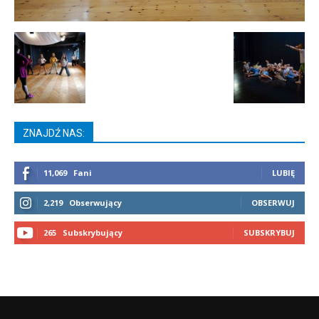
ZNAJDŹ NAS:
11,069
Fani
LUBIĘ
2,219
Obserwujący
OBSERWUJ
265
Subskrybujący
SUBSKRYBUJ