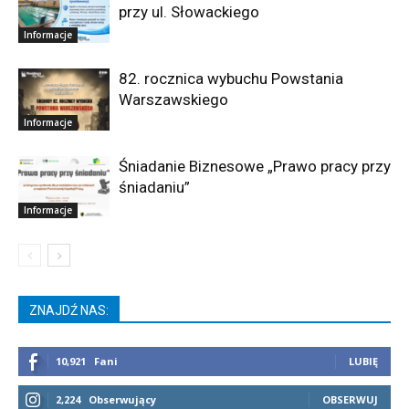
przy ul. Słowackiego
Informacje
82. rocznica wybuchu Powstania
Warszawskiego
Informacje
Śniadanie Biznesowe „Prawo pracy przy
śniadaniu”
Informacje
ZNAJDŹ NAS:
10,921
Fani
LUBIĘ
2,224
Obserwujący
OBSERWUJ