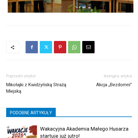
Poprzedni artykuł
Następny artykuł
Mikołajki z Kwidzyńską Strażą
Akcja „Bezdomni”
Miejską
PODOBNE ARTYKUŁY
Wakacyjna Akademia Małego Husarza
startuje już jutro!