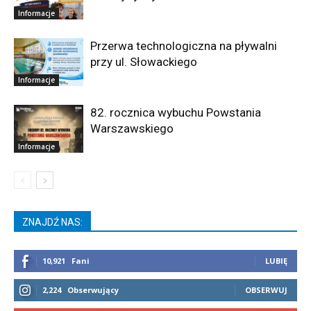
Informacje
Przerwa technologiczna na pływalni
przy ul. Słowackiego
Informacje
82. rocznica wybuchu Powstania
Warszawskiego
Informacje
ZNAJDŹ NAS:
10,921
Fani
LUBIĘ
2,224
Obserwujący
OBSERWUJ