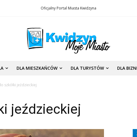
Oficjalny Portal Miasta Kwidzyna
LA
DLA MIESZKAŃCÓW
DLA TURYSTÓW
DLA BIZ
o szkółki jeździeckiej
i jeździeckiej