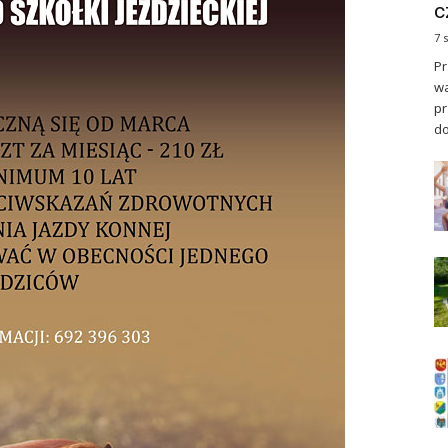
c
7 
Pr
wa
pr
do