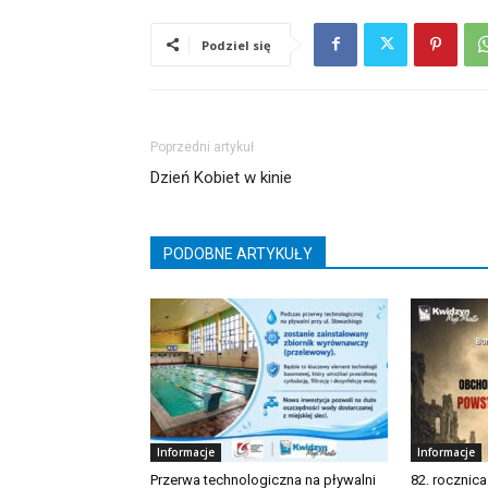
Podziel się
Poprzedni artykuł
Dzień Kobiet w kinie
PODOBNE ARTYKUŁY
Informacje
Informacje
Przerwa technologiczna na pływalni
82. rocznic