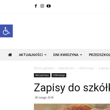
Open toolbar
AKTUALNOŚCI
DNI KWIDZYNA
PRZEDSZKO
Strona główna
Aktualności
Informacje
Zapisy d
Aktualności
Informacje
Zapisy do szkółk
28 lutego 2018