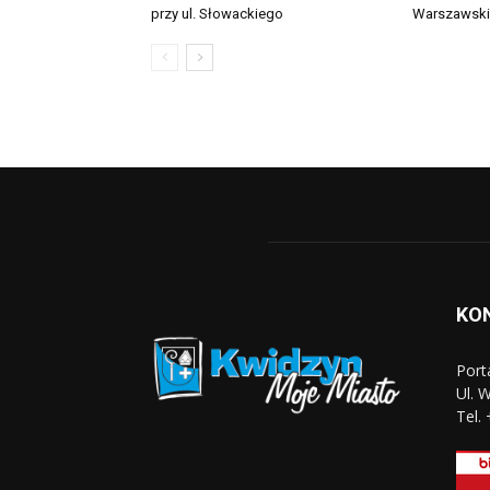
przy ul. Słowackiego
Warszawsk
KO
Port
Ul. 
Tel.