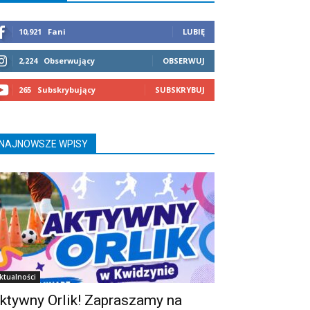
10,921
Fani
LUBIĘ
2,224
Obserwujący
OBSERWUJ
265
Subskrybujący
SUBSKRYBUJ
NAJNOWSZE WPISY
ktualności
ktywny Orlik! Zapraszamy na