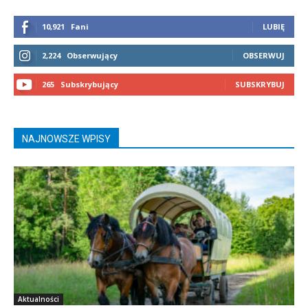
10,921
Fani
LUBIĘ
2,224
Obserwujący
OBSERWUJ
265
Subskrybujący
SUBSKRYBUJ
NAJNOWSZE WPISY
Aktualności