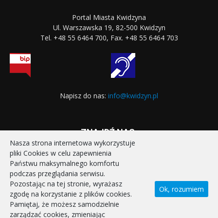
Portal Miasta Kwidzyna
Ul. Warszawska 19, 82-500 Kwidzyn
Tel. +48 55 6464 700, Fax. +48 55 6464 703
Napisz do nas:
info@kwidzyn.pl
ZNAJDŹ NAS:
Nasza strona internetowa wykorzystuje
pliki Cookies w celu zapewnienia
Państwu maksymalnego komfortu
podczas przeglądania serwisu.
Pozostając na tej stronie, wyrażasz
Ok, rozumiem
zgodę na korzystanie z plików cookies.
STRONA GŁÓWNA
REALIZOWANE PROJEKTY
Pamiętaj, że możesz samodzielnie
POLITYKA PRYWATNOŚCI
DEKLARACJA DOSTĘPNOŚCI
zarządzać cookies, zmieniając
KONTAKT