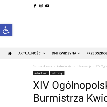
Open toolbar
AKTUALNOŚCI
DNI KWIDZYNA
PRZEDSZKO
Strona główna
Aktualności
Informacje
XIV Ogó
Aktualności
Informacje
XIV Ogólnopols
Burmistrza Kwi