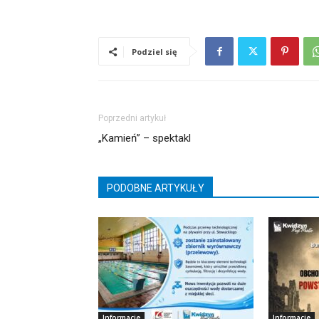
Podziel się
Poprzedni artykuł
„Kamień” – spektakl
PODOBNE ARTYKUŁY
Informacje
Informacje