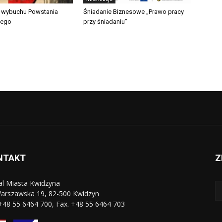
a wybuchu Powstania
Śniadanie Biznesowe „Prawo pracy
iego
przy śniadaniu”
NTAKT
Z
al Miasta Kwidzyna
Warszawska 19, 82-500 Kwidzyn
 +48 55 6464 700, Fax. +48 55 6464 703