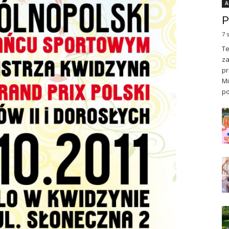
A
P
7 
Te
za
pr
Mi
po