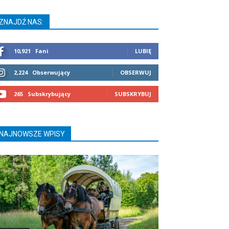
ZNAJDŹ NAS:
10,921
Fani
LUBIĘ
2,224
Obserwujący
OBSERWUJ
265
Subskrybujący
SUBSKRYBUJ
NAJNOWSZE WPISY