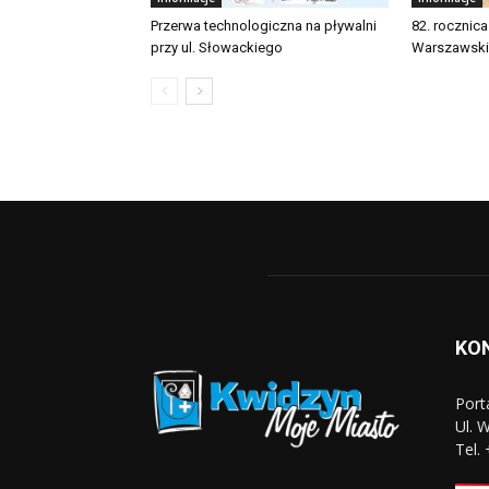
Przerwa technologiczna na pływalni
82. rocznic
przy ul. Słowackiego
Warszawsk
KO
Port
Ul. 
Tel.