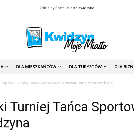
Oficjalny Portal Miasta Kwidzyna
LA
DLA MIESZKAŃCÓW
DLA TURYSTÓW
DLA BIZ
lnopolski Turniej Tańca Sportowego o Puchar Burmistrza Kwidzyna
ki Turniej Tańca Sport
dzyna