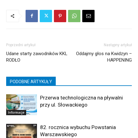
Poprzedni artykuł
Następny artykuł
Udane starty zawodników KKL
Oddajmy głos na Kwidzyn –
RODŁO
HAPPENING
PODOBNE ARTYKUŁY
Przerwa technologiczna na pływalni
przy ul. Słowackiego
Informacje
82. rocznica wybuchu Powstania
Warszawskiego