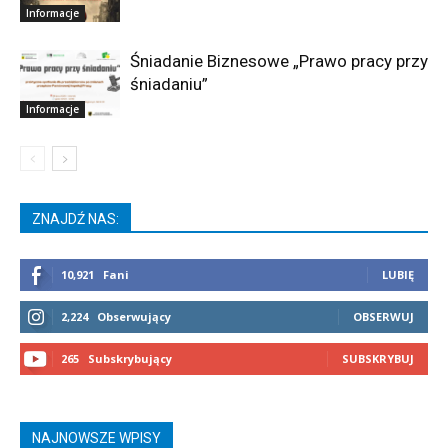
Informacje
Śniadanie Biznesowe „Prawo pracy przy
śniadaniu”
Informacje
ZNAJDŹ NAS:
10,921
Fani
LUBIĘ
2,224
Obserwujący
OBSERWUJ
265
Subskrybujący
SUBSKRYBUJ
NAJNOWSZE WPISY